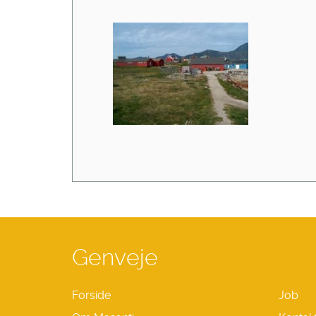
Genveje
Forside
Job