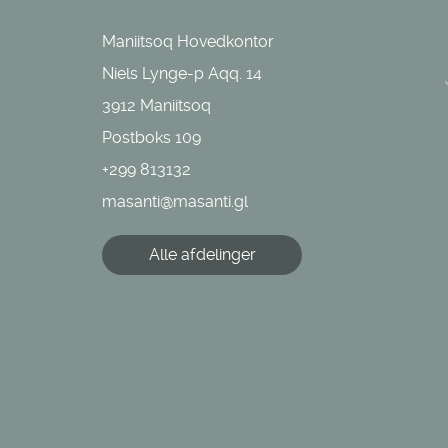
Maniitsoq Hovedkontor
Niels Lynge-p Aqq. 14
3912 Maniitsoq
Postboks 109
+299 813132
masanti@masanti.gl
Alle afdelinger