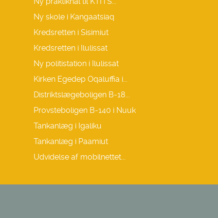
Ny praktikhal til KTI i S...
Ny skole i Kangaatsiaq
Kredsretten i Sisimiut
Kredsretten i Ilulissat
Ny politistation i Ilulissat
Kirken Egedep Oqaluffia i...
Distriktslægeboligen B-18...
Provsteboligen B-140 i Nuuk
Tankanlæg i Igaliku
Tankanlæg i Paamiut
Udvidelse af mobilnettet...