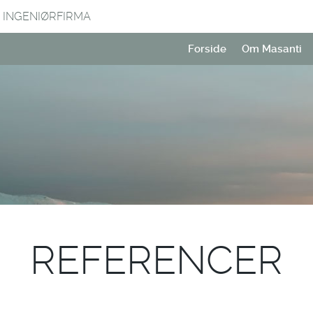
 INGENIØRFIRMA
Forside
Om Masanti
REFERENCER