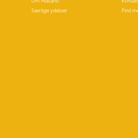
Om Masanti
Kontak
Særlige ydelser
Find m